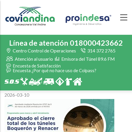
Skip
to
main
content
Línea de atención 018000423662
Centro Control de Operaciones
314 372 2765
Atención al usuario
Emisora del Túnel 89.6 FM
Encuesta de Satisfacción
Encuesta ¿Por qué no hace uso de Colpass?
2026-03-10