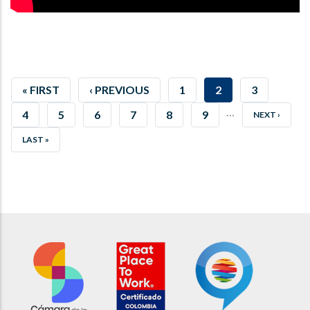
FIRST
« FIRST
PREVIOUS
‹ PREVIOUS
PAGE
1
CURRENT
2
PAGE
3
…
PAGE
PAGE
PAGE
PAGE
4
PAGE
5
PAGE
6
PAGE
7
PAGE
8
PAGE
9
NEXT
NEXT ›
PAGE
LAST
LAST »
PAGE