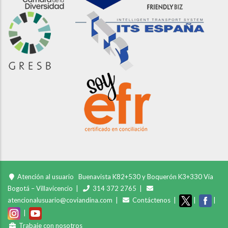
Atención al usuario
Buenavista K82+530 y Boquerón K3+330 Vía
Bogotá – Villavicencio |
314 372 2765 |
atencionalusuario@coviandina.com |
Contáctenos
|
|
|
|
Trabaje con nosotros