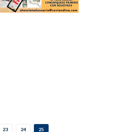
PAGE
23
PAGE
24
CURRENT
25