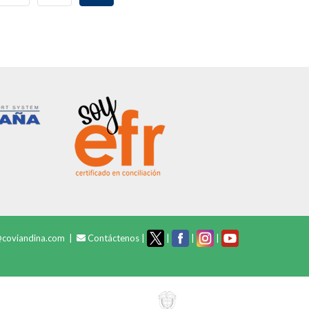
PAGE
@coviandina.com |
Contáctenos
|
|
|
|