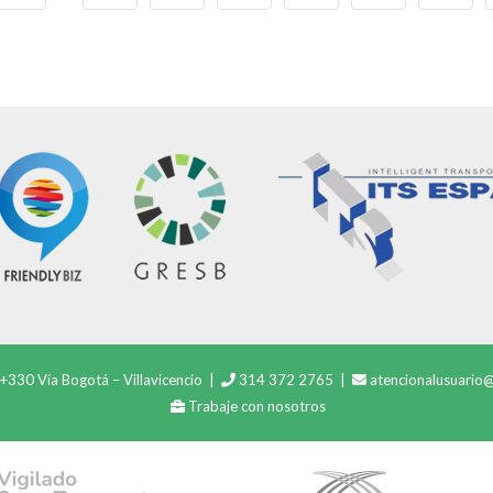
30 Vía Bogotá – Villavicencio |
314 372 2765 |
atencionalusuario
Trabaje con nosotros