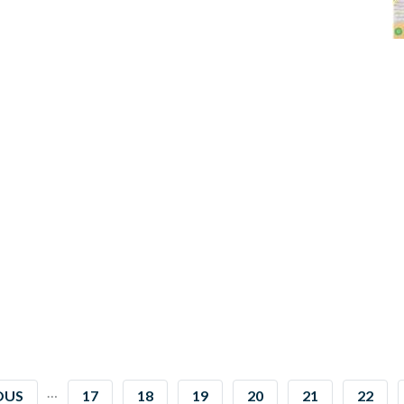
…
US
OUS
PAGE
17
PAGE
18
PAGE
19
PAGE
20
PAGE
21
PAGE
22