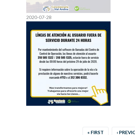
2020-07-28
FIRST
« FIRST
PREVIO
‹ PREVI