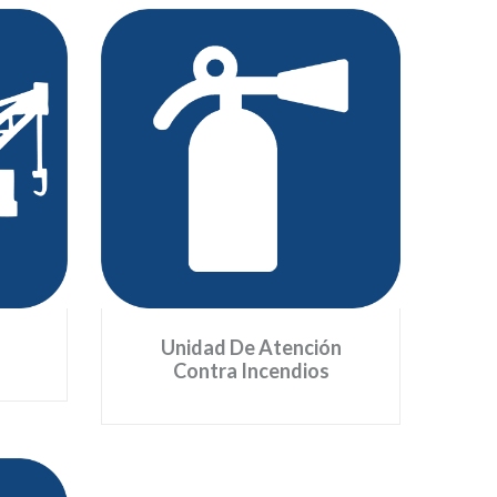
Grúa
Unidad De Atención Contra
Incendios
no se
Una unidad con un completo
en la
equipamiento: tanques de agua
d del
de 400 galones de agua y 50 de
ta el
espuma, equipos de presión para
encia
la atención de conatos de
ana.
incendios.
Unidad De Atención
Contra Incendios