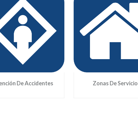
Atención De Accidentes
Zonas De Serv
cuenta con personal, equipos y
Ubicadas en Puente Queta
hículos especializados para la
Limoncitos. Allí podrá enco
atención de emergencias
zonas de parqueo, cafet
igada de Rescate) con equipos
teléfonos públicos, baños
especializados de extricación
discapacitados, entre 
ehicular, para rescate en sitios
servi
nfinados, atención de conatos
de incendio, entre otros.
ención De Accidentes
Zonas De Servicio