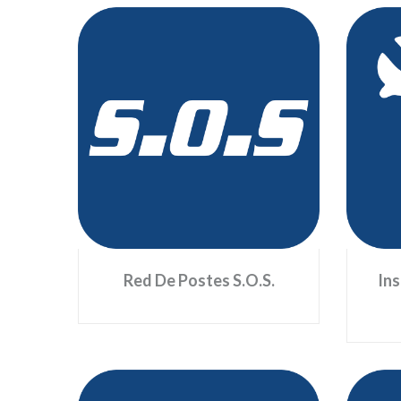
Red De Postes S.O.S.
Están ubicados al lado de la vía y
Nue
al interior de los túneles. Permiten
comunicarse directamente con el
di
personal del Centro de Control de
Operación. Siga las instrucciones
que aparecen en el tablero.
Red De Postes S.O.S.
Ins