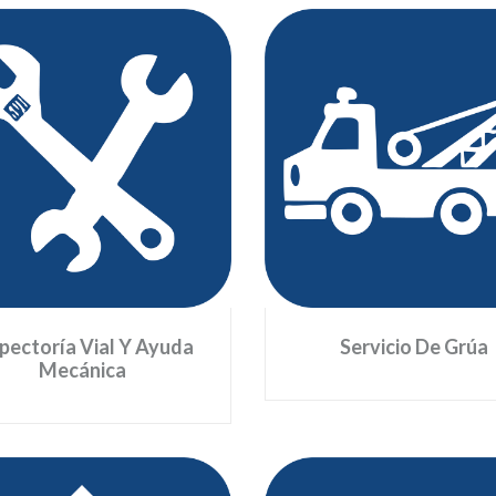
Servicio De 
Inspectoría Vial Y Ayuda
Mecánica
Se presta al usuario cuando 
stro personal se moviliza por
pudo solucionar la situación 
toda la vía en estos vehículos,
vía, debido a la complejida
spuestos con las herramientas
daño. La grúa lo moviliza has
necesarias para la atención
sitio de servicio y/o asist
inmediata de averías menores
más cerc
durante su recorrido.
pectoría Vial Y Ayuda
Servicio De Grúa
Mecánica