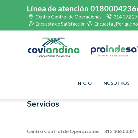
Skip
Línea de atención 0180004236
to
Centro Control de Operaciones
314 372 27
main
Encuesta de Satisfacción
Encuesta ¿Por qué no
content
Main
navigation
INICIO
NOSOTROS
Servicios
Centro Control de Operaciones 312 306 0332 - 3