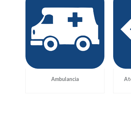
Ambulancia
Están debidamente certificadas
Se 
por la Superintendencia de Salud.
ve
Su uso (4) está destinado para la
atención primaria únicamente, es
(Br
decir, para desplazar a los heridos
del lugar del accidente al centro
v
de salud u hospital más cercano.
co
Ambulancia
At