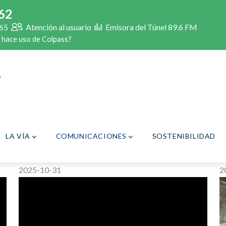
62
65
Atención al usuario
Emisora del Túnel 89.6 FM
 hace uso de Colpass?
LA VÍA
COMUNICACIONES
SOSTENIBILIDAD
2025-10-31
2