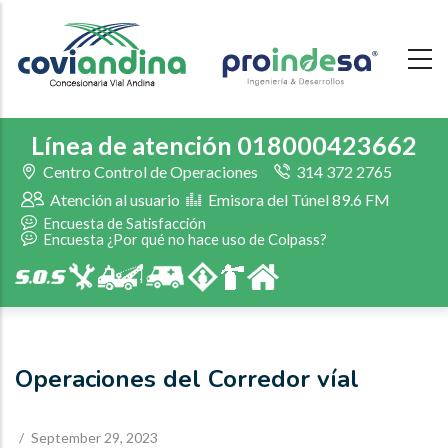
Skip
to
main
content
Línea de atención 018000423662
Centro Control de Operaciones
314 372 2765
Atención al usuario
Emisora del Túnel 89.6 FM
Encuesta de Satisfacción
Encuesta ¿Por qué no hace uso de Colpass?
Operaciones del Corredor víal
/
September 29, 2023