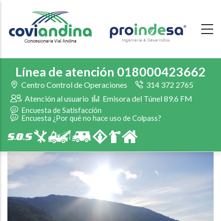
Skip
to
main
content
Línea de atención 018000423662
Centro Control de Operaciones
314 372 2765
Atención al usuario
Emisora del Túnel 89.6 FM
Encuesta de Satisfacción
Encuesta ¿Por qué no hace uso de Colpass?