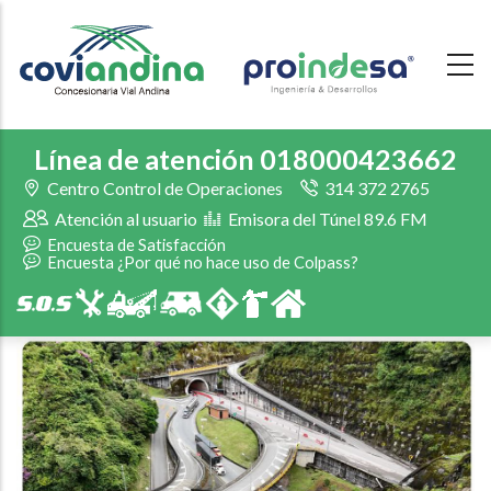
Skip
to
main
content
Línea de atención 018000423662
Centro Control de Operaciones
314 372 2765
Atención al usuario
Emisora del Túnel 89.6 FM
Encuesta de Satisfacción
Encuesta ¿Por qué no hace uso de Colpass?