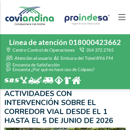
Skip
to
main
content
Línea de atención 018000423662
Centro Control de Operaciones
314 372 2765
Atención al usuario
Emisora del Túnel 89.6 FM
Encuesta de Satisfacción
Encuesta ¿Por qué no hace uso de Colpass?
ACTIVIDADES CON
INTERVENCIÓN SOBRE EL
CORREDOR VIAL DESDE EL 1
HASTA EL 5 DE JUNIO DE 2026