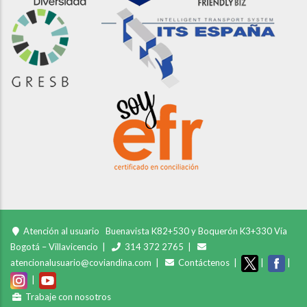
Atención al usuario
Buenavista K82+530 y Boquerón K3+330 Vía
Bogotá – Villavicencio |
314 372 2765 |
atencionalusuario@coviandina.com |
Contáctenos
|
|
|
|
Trabaje con nosotros